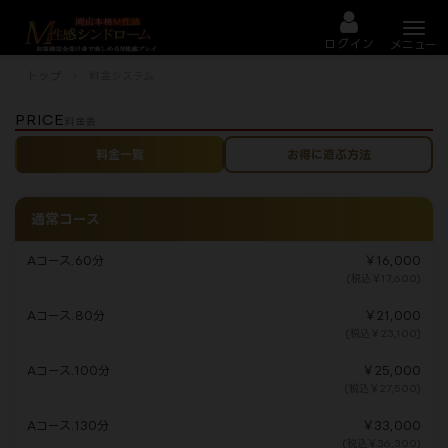
Togg
navi
ログイン
メニュー
トップ
料金システム
PRICE
料金表
料金一覧
お得に遊ぶ方法
通常コース
Aコース.60分
￥16,000
(税込￥17,600)
Aコース.80分
￥21,000
(税込￥23,100)
Aコース.100分
￥25,000
(税込￥27,500)
Aコース.130分
￥33,000
(税込￥36,300)